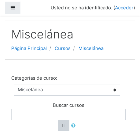
Saltar al contenido principal
Panel lateral
Usted no se ha identificado. (
Acceder
)
Miscelánea
Página Principal
Cursos
Miscelánea
Categorías de curso:
Buscar cursos
Ir